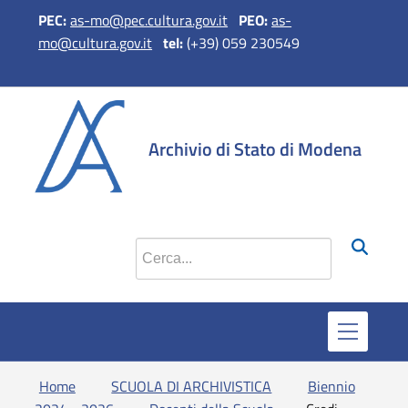
PEC:
as-mo@pec.cultura.gov.it
PEO
:
as-
mo@cultura.gov.it
tel:
(+39) 059 230549
si apre in 
si apr
Archivio di Stato di Modena
Cerca nel sito
Home
SCUOLA DI ARCHIVISTICA
Biennio