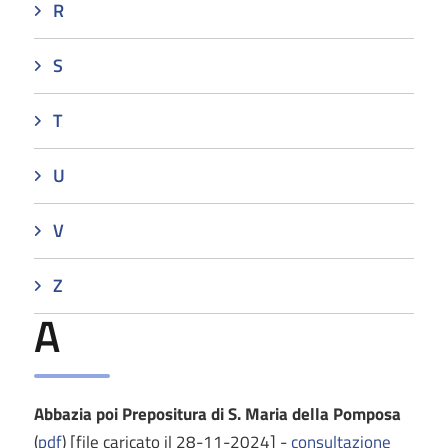
R
S
T
U
V
Z
A
Abbazia poi Prepositura di S. Maria della Pomposa
(
pdf
) [file caricato il 28-11-2024] -
consultazione