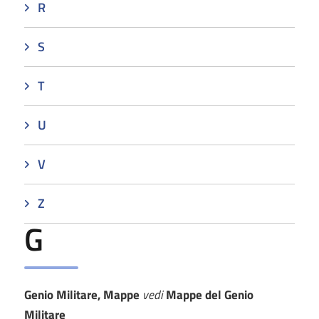
R
S
T
U
V
Z
G
Genio Militare, Mappe
vedi
Mappe del Genio
Militare