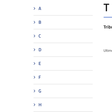
T
A
B
Trib
C
D
Ultim
E
F
G
H