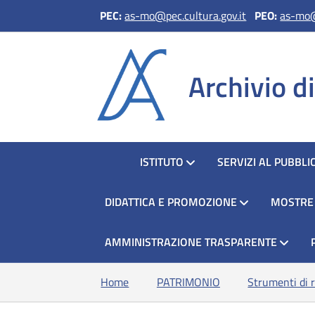
PEC:
as-mo@pec.cultura.gov.it
PEO
:
as-mo@
Archivio d
HOME
ISTITUTO
SERVIZI AL PUBBLI
DIDATTICA E PROMOZIONE
MOSTRE
AMMINISTRAZIONE TRASPARENTE
Home
PATRIMONIO
Strumenti di r