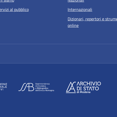
hi siamo
Nazionali
ervizi al pubblico
Internazionali
Dizionari, repertori e strum
online
a nuova scheda