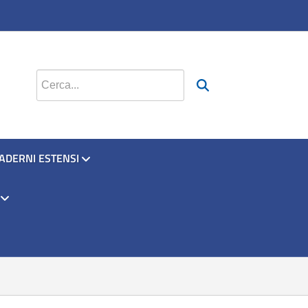
si apre in una nuova scheda
si apre in una nuova scheda
Cerca nel sito
ADERNI ESTENSI