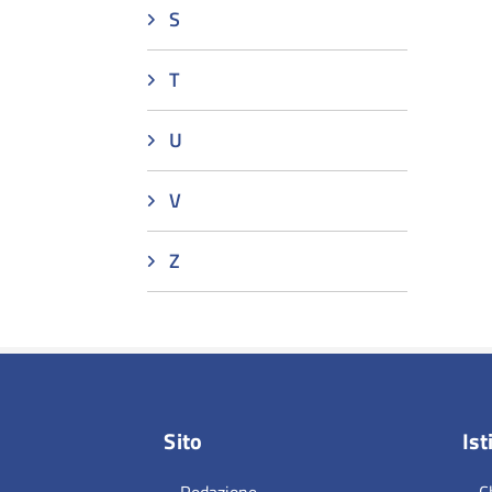
S
T
U
V
Z
Sito
Ist