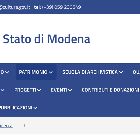
cultura.gov.it
tel:
(+39) 059 230549
i Stato di Modena
CO
PATRIMONIO
SCUOLA DI ARCHIVISTICA
QU
PROGETTI
EVENTI
CONTRIBUTI E DONAZIONI
PUBBLICAZIONI
icerca
T