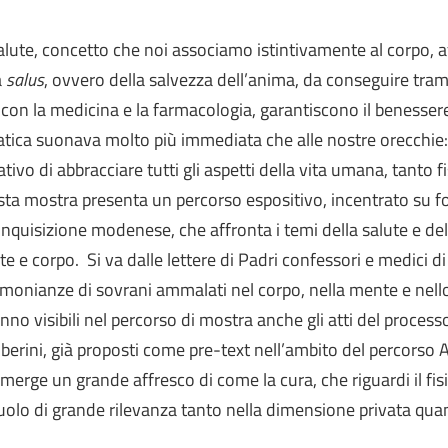
alute, concetto che noi associamo istintivamente al corpo, af
a
salus
, ovvero della salvezza dell’anima, da conseguire tram
 con la medicina e la farmacologia, garantiscono il benessere
tica suonava molto più immediata che alle nostre orecchie: 
ativo di abbracciare tutti gli aspetti della vita umana, tanto f
ta mostra presenta un percorso espositivo, incentrato su fo
’Inquisizione modenese, che affronta i temi della salute e dell
e e corpo. Si va dalle lettere di Padri confessori e medici di c
imonianze di sovrani ammalati nel corpo, nella mente e nello 
nno visibili nel percorso di mostra anche gli atti del proces
erini, già proposti come pre-text nell’ambito del percorso Ar
merge un grande affresco di come la cura, che riguardi il fisico
uolo di grande rilevanza tanto nella dimensione privata quan