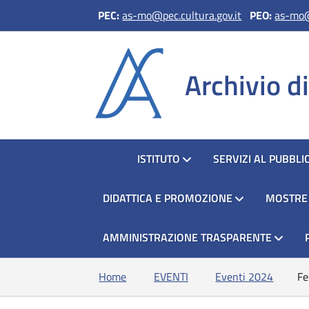
PEC:
as-mo@pec.cultura.gov.it
PEO
:
as-mo@
Archivio d
HOME
ISTITUTO
SERVIZI AL PUBBLI
DIDATTICA E PROMOZIONE
MOSTRE
AMMINISTRAZIONE TRASPARENTE
Home
EVENTI
Eventi 2024
Fe