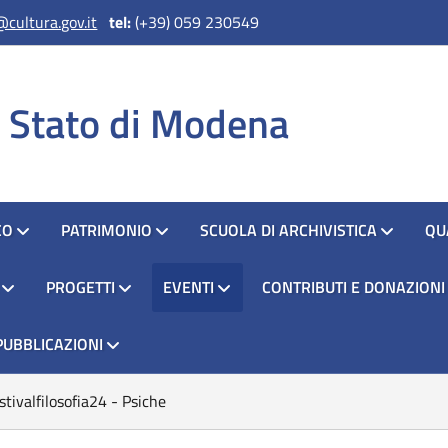
cultura.gov.it
tel:
(+39) 059 230549
i Stato di Modena
CO
PATRIMONIO
SCUOLA DI ARCHIVISTICA
QU
PROGETTI
EVENTI
CONTRIBUTI E DONAZIONI
PUBBLICAZIONI
stivalfilosofia24 - Psiche