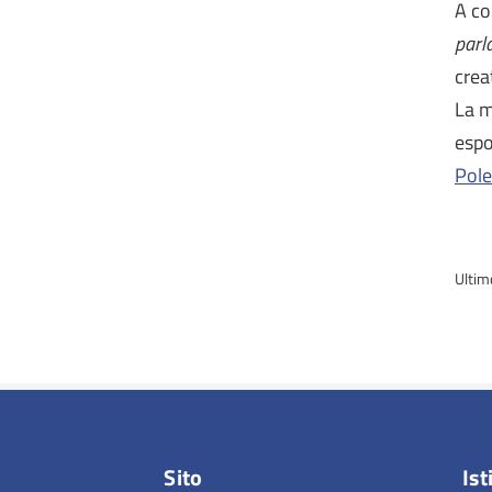
A co
parl
crea
La m
espo
Pole
Ultim
Sito
Ist