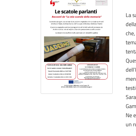
La s
dell
che,
tema
tent
Ques
dell
ment
test
Sara
Gamb
Ne e
un r