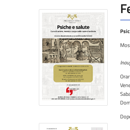
F
Psic
Most
Inau
Orar
Vene
Saba
Dome
Dopo