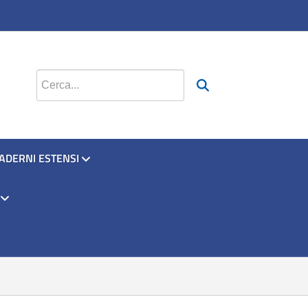
si apre in una nuova scheda
si apre in una nuova scheda
Cerca nel sito
ADERNI ESTENSI