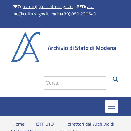
PEC:
as-mo@pec.cultura.gov.it
PEO
:
as-
mo@cultura.gov.it
tel:
(+39) 059 230549
si apre in 
si apr
Archivio di Stato di Modena
Cerca nel sito
Home
ISTITUTO
I direttori dell'Archivio di